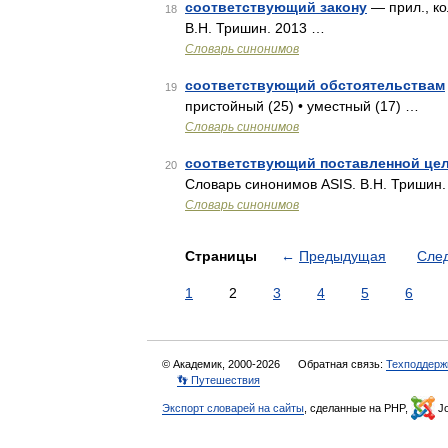
соответствующий закону
— прил., ко
18
В.Н. Тришин. 2013 …
Словарь синонимов
соответствующий обстоятельствам
19
пристойный (25) • уместный (17) …
Словарь синонимов
соответствующий поставленной це
20
Словарь синонимов ASIS. В.Н. Тришин
Словарь синонимов
Страницы
←
Предыдущая
Сле
1
2
3
4
5
6
© Академик, 2000-2026
Обратная связь:
Техподдерж
👣 Путешествия
Экспорт словарей на сайты
, сделанные на PHP,
Jo