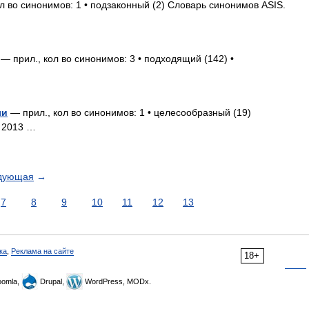
л во синонимов: 1 • подзаконный (2) Словарь синонимов ASIS.
— прил., кол во синонимов: 3 • подходящий (142) •
ли
— прил., кол во синонимов: 1 • целесообразный (19)
. 2013 …
дующая
→
7
8
9
10
11
12
13
ка
,
Реклама на сайте
18+
omla,
Drupal,
WordPress, MODx.